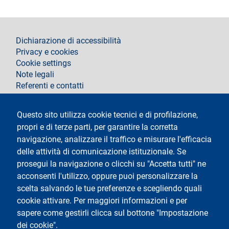
footer
Dichiarazione di accessibilità
Privacy e cookies
Cookie settings
Note legali
Referenti e contatti
Segui La Statale su
Questo sito utilizza cookie tecnici e di profilazione,
propri e di terze parti, per garantire la corretta
navigazione, analizzare il traffico e misurare l'efficacia
delle attività di comunicazione istituzionale. Se
prosegui la navigazione o clicchi su "Accetta tutti" ne
acconsenti l'utilizzo, oppure puoi personalizzare la
Testo
Università degli Studi di Milano
scelta salvando le tue preferenze e scegliendo quali
Via Festa del Perdono 7 - 20122 Milano
cookie attivare. Per maggiori informazioni e per
Tel.
+39 02 5032 5032
Posta elettronica certificata
sapere come gestirli clicca sul bottone "Impostazione
dei cookie".
Logo