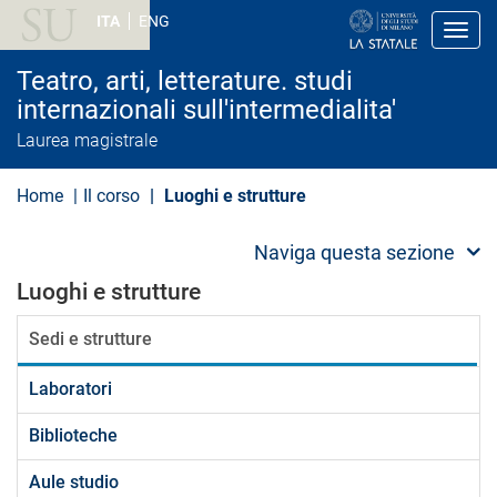
S
ITA
ENG
a
Toggl
l
t
Teatro, arti, letterature. studi
a
a
internazionali sull'intermedialita'
l
Laurea magistrale
c
o
n
Home
Il corso
Luoghi e strutture
t
e
n
Naviga questa sezione
u
t
Luoghi e strutture
o
p
r
Sedi e strutture
i
n
c
Laboratori
i
p
Biblioteche
a
l
e
Aule studio