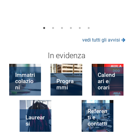
vedi tutti gli avvisi
In evidenza
Immatri
Calend
colazio
Progra
ari e
ni
mmi
orari
Referen
Laurear
ti e
si
contatti