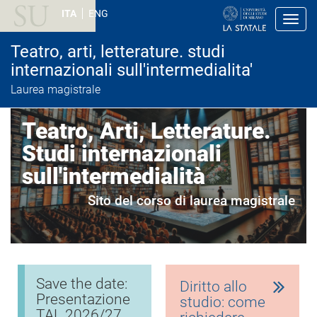
S
ITA
ENG
a
Toggl
l
t
Teatro, arti, letterature. studi
a
a
internazionali sull'intermedialita'
l
Laurea magistrale
c
o
n
Teatro, Arti, Letterature.
t
e
Studi internazionali
n
u
sull'intermedialità
t
o
p
Sito del corso di laurea magistrale
r
i
n
c
i
p
Save the date:
a
Diritto allo
l
Presentazione
studio: come
e
TAL 2026/27