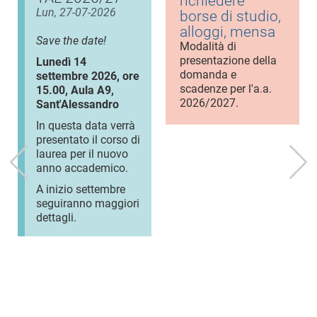
richiedere
Lun, 27-07-2026
borse di studio,
alloggi, mensa
Save the date!
Modalità di
presentazione della
Lunedì 14
domanda e
settembre 2026, ore
scadenze per l'a.a.
15.00, Aula A9,
2026/2027.
Sant'Alessandro
In questa data verrà
presentato il corso di
laurea per il nuovo
anno accademico.
A inizio settembre
seguiranno maggiori
dettagli.