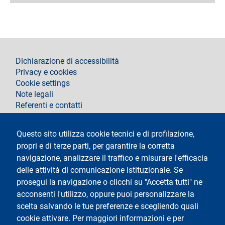
footer
Dichiarazione di accessibilità
Privacy e cookies
Cookie settings
Note legali
Referenti e contatti
Segui La Statale su
Questo sito utilizza cookie tecnici e di profilazione,
propri e di terze parti, per garantire la corretta
navigazione, analizzare il traffico e misurare l'efficacia
delle attività di comunicazione istituzionale. Se
prosegui la navigazione o clicchi su "Accetta tutti" ne
acconsenti l'utilizzo, oppure puoi personalizzare la
Testo
Università degli Studi di Milano
scelta salvando le tue preferenze e scegliendo quali
Via Festa del Perdono 7 - 20122 Milano
cookie attivare. Per maggiori informazioni e per
Tel.
+39 02 5032 5032