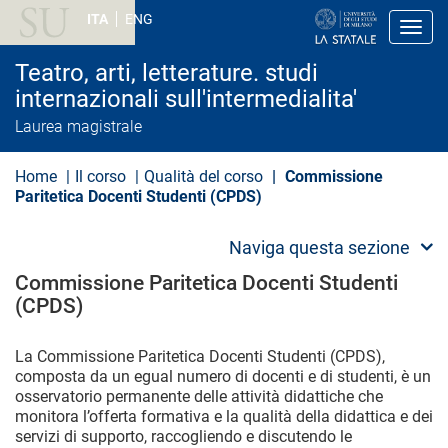
S
ITA
ENG
a
Toggl
l
t
Teatro, arti, letterature. studi
a
a
internazionali sull'intermedialita'
l
Laurea magistrale
c
o
n
Home
Il corso
Qualità del corso
Commissione
t
e
Paritetica Docenti Studenti (CPDS)
n
u
t
Naviga questa sezione
o
p
Commissione Paritetica Docenti Studenti
r
(CPDS)
i
n
c
La Commissione Paritetica Docenti Studenti (CPDS),
i
composta da un egual numero di docenti e di studenti, è un
p
osservatorio permanente delle attività didattiche che
a
l
monitora l’offerta formativa e la qualità della didattica e dei
e
servizi di supporto, raccogliendo e discutendo le