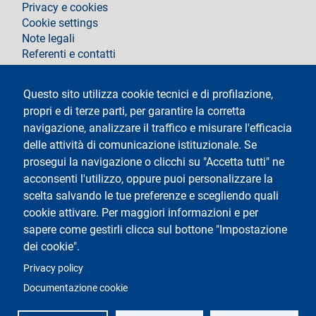
Privacy e cookies
Cookie settings
Note legali
Referenti e contatti
Segui La Statale su
Questo sito utilizza cookie tecnici e di profilazione,
propri e di terze parti, per garantire la corretta
navigazione, analizzare il traffico e misurare l'efficacia
delle attività di comunicazione istituzionale. Se
prosegui la navigazione o clicchi su "Accetta tutti" ne
acconsenti l'utilizzo, oppure puoi personalizzare la
Testo
Università degli Studi di Milano
scelta salvando le tue preferenze e scegliendo quali
Via Festa del Perdono 7 - 20122 Milano
cookie attivare. Per maggiori informazioni e per
Tel.
+39 02 5032 5032
Posta elettronica certificata
sapere come gestirli clicca sul bottone "Impostazione
dei cookie".
Logo
Privacy policy
Documentazione cookie